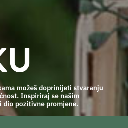
KU
kama možeš doprinijeti stvaranju
ćnost. Inspiriraj se našim
i dio pozitivne promjene.