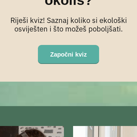
okoliš?
Riješi kviz! Saznaj koliko si ekološki
osviješten i što možeš poboljšati.
Započni kviz