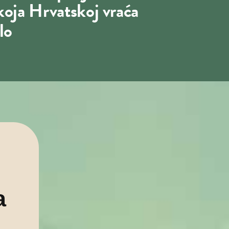
koja Hrvatskoj vraća
lo
a